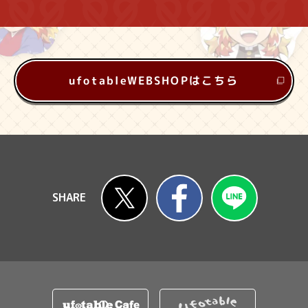
ufotableWEBSHOPはこちら
Twitter
FaceBook
LINE
SHARE